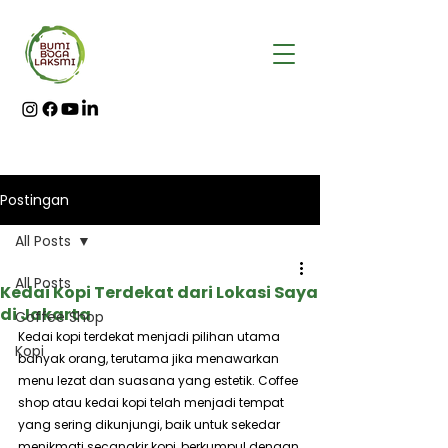
Postingan
All Posts
All Posts
Kedai Kopi Terdekat dari Lokasi Saya
di Jakarta
Coffee Shop
Kedai kopi terdekat menjadi pilihan utama 
Kopi
banyak orang, terutama jika menawarkan 
menu lezat dan suasana yang estetik. Coffee 
shop atau kedai kopi telah menjadi tempat 
yang sering dikunjungi, baik untuk sekedar 
menikmati secangkir kopi, berkumpul dengan 