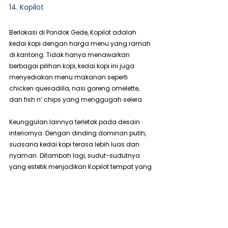
14. Kopilot
Berlokasi di Pondok Gede, Kopilot adalah 
kedai kopi dengan harga menu yang ramah 
di kantong. Tidak hanya menawarkan 
berbagai pilihan kopi, kedai kopi ini juga 
menyediakan menu makanan seperti 
chicken quesadilla, nasi goreng omelette, 
dan fish n’ chips yang menggugah selera.
Keunggulan lainnya terletak pada desain 
interiornya. Dengan dinding dominan putih, 
suasana kedai kopi terasa lebih luas dan 
nyaman. Ditambah lagi, sudut-sudutnya 
yang estetik menjadikan Kopilot tempat yang 
cocok untuk berswafoto, membuatnya 
semakin menarik sebagai coffee shop 
Instagramable di Jakarta Timur.
Alamat
: Jl. Raya Pondok Gede, Cipayung, 