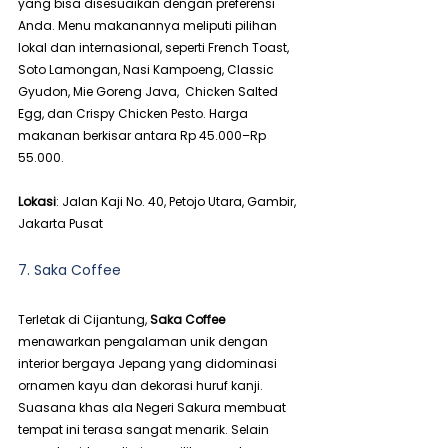
yang bisa disesuaikan dengan preferensi 
Anda. Menu makanannya meliputi pilihan 
lokal dan internasional, seperti French Toast, 
Soto Lamongan, Nasi Kampoeng, Classic 
Gyudon, Mie Goreng Java,  Chicken Salted 
Egg, dan Crispy Chicken Pesto. Harga 
makanan berkisar antara Rp 45.000–Rp 
55.000.
Lokasi
: Jalan Kaji No. 40, Petojo Utara, Gambir, 
Jakarta Pusat
7. Saka Coffee
Terletak di Cijantung, 
Saka Coffee
menawarkan pengalaman unik dengan 
interior bergaya Jepang yang didominasi 
ornamen kayu dan dekorasi huruf kanji. 
Suasana khas ala Negeri Sakura membuat 
tempat ini terasa sangat menarik. Selain 