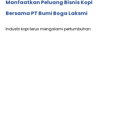
Manfaatkan Peluang Bisnis Kopi 
Bersama PT Bumi Boga Laksmi
Industri kopi terus mengalami pertumbuhan 
pesat di Indonesia, dengan semakin 
banyaknya penggemar kopi yang mencari 
produk berkualitas tinggi. Salah satu 
perusahaan yang dapat menjadi mitra 
potensial Anda dalam menjelajahi bisnis 
kopi adalah PT Bumi Boga Laksmi (BBL).
BBL adalah pabrik kopi yang telah memiliki 
ISO 22000 Certified Roastery. Dengan 
kapasitas produksi harian mencapai 17 ton 
biji kopi sangrai berkualitas, BBL memastikan 
kualitas dan konsistensi dalam setiap 
produk kopi.
Sebagai pabrik kopi terbaik, BBL menawarkan 
berbagai jenis produk kopi, mulai dari kopi 