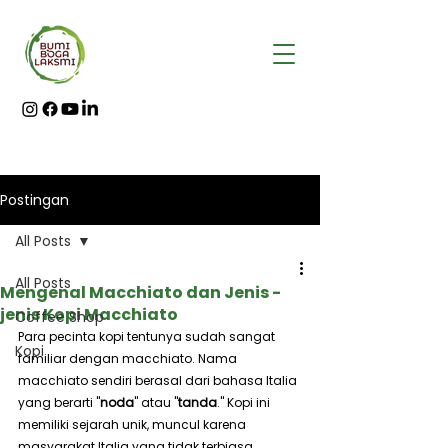
Postingan
All Posts
All Posts
Mengenal Macchiato dan Jenis -
jenis Kopi Macchiato
Coffee Shop
Para pecinta kopi tentunya sudah sangat 
Kopi
familiar dengan macchiato. Nama 
macchiato sendiri berasal dari bahasa Italia 
yang berarti "
noda
" atau "
tanda
." Kopi ini 
memiliki sejarah unik, muncul karena 
masyarakat Italia yang tidak terbiasa 