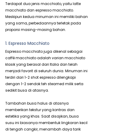
Terdapat dua jenis macchiato, yaitu latte 
macchiato dan espresso macchiato. 
Meskipun kedua minuman ini memiliki bahan 
yang sama, perbedaannya terletak pada 
proporsi masing-masing bahan.
1. Espresso Macchiato
Espresso macchiato juga dikenal sebagai 
caffé macchiato adalah varian macchiato 
klasik yang berasal dari Italia dan telah 
menjadi favorit di seluruh dunia. Minuman ini 
terdiri dari 1-2 shot espresso dilengkapi 
dengan 1-2 sendok teh steamed milik serta 
sedikit busa di atasnya.
Tambahan busa halus di atasnya 
memberikan tekstur yang kontras dan 
estetika yang khas. Saat disajikan, busa 
susu ini biasanya membentuk lingkaran kecil 
di tengah cangkir, menambah daya tarik 