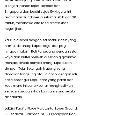
klasik sepanjang hari? Ya Kun Kaya Toast 
bisa jadi pilihan tepat. Berasal dari 
Singapura dan berdiri sejak 1944, gerai ini 
telah hadir di Indonesia selama lebih dari 20 
tahun, membawa cita rasa otentik khas 
negeri jiran.
Ya Kun dikenal dengan set menu klasik yang 
nikmat disantap kapan saja, dari pagi 
hingga malam. Roti Panggang dengan selai 
kaya dan butter meleleh di setiap gigitannya 
menjadi favorit banyak orang. Dipadukan 
dengan Telur Setengah Matang yang 
dimakan langsung atau dicocol dengan roti, 
serta secangkir Kopi Hitam yang pekat dan 
kuat, menu ini benar-benar menghadirkan 
sensasi sarapan khas kopitiam yang selalu 
dirindukan.
Lokasi
: Pacific Place Mall, Lantai Lower Ground, 
Jl. Jenderal Sudirman, SCBD, Kebayoran Baru, 