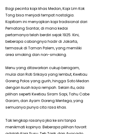
Bagi pecinta kopi khas Medan, Kopi Lim Kok 
Tong bisa menjadi tempat nostalgia. 
Kopitiam ini menyajikan kopi tradisional dari 
Pematang Siantar, di mana kedai 
pertamanya telah berdiri sejak 1925. Kini, 
beberapa cabangnya hadir di Jakarta, 
termasuk di Taman Palem, yang memiliki 
area smoking dan non-smoking.
Menu yang ditawarkan cukup beragam, 
mulai dari Roti Srikaya yang lembut, Kwetiau 
Goreng Polos yang gurih, hingga Soto Medan 
dengan kuah kaya rempah. Selain itu, ada 
pilihan seperti Kwetiau Siram Sapi, Tahu Cabe 
Garam, dan Ayam Goreng Mentega, yang 
semuanya punya cita rasa khas.
Tak lengkap rasanya jika ke sini tanpa 
menikmati kopinya. Beberapa pilihan favorit 
adalah Kopi Susu, Teh Tarik, dan Avocado 