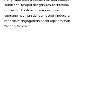
salah satu tempat dengan Teh Tarik terbaik 
di Jakarta. Kopitiam ini menawarkan 
suasana nyaman dengan desain industrial 
modern, mengingatkan pada kopitiam khas 
Penang, Malaysia.
Menu andalannya mencakup Laksa Mee 
Seafood, dengan mie kenyal dalam kuah 
laksa yang gurih dan bersantan, ditambah 
isian seafood yang melimpah. Nasi Goreng 
Ikan Teri Medan juga jadi favorit, disajikan 
dalam wadah wajan dengan renyahnya 
ikan teri yang menambah kelezatan.
Tentunya, kunjungan ke sini tak lengkap 
tanpa mencoba Teh Tarik-nya. Dibuat 
dengan teknik tradisional, rasa tehnya kuat 
dengan sentuhan susu yang membuatnya 
creamy dan nikmat. Cocok sebagai pelepas 
dahaga setelah menikmati makanan khas 