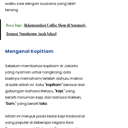
waktu sore dengan suasana yang lebih 
tenang.
Baca Juga : 
Rekomendasi Coffee Shop di Senopati, 
Tempat Nongkrong Anak Jaksel
Mengenal Kopitiam
Sebelum membahas kopitiam di Jakarta 
yang nyaman untuk nongkrong, ada 
baiknya memahami terlebih dahulu makna 
di balik istilah ini. Kata "
kopitiam
" berasal dari 
gabungan bahasa Melayu, "
kopi
," yang 
berarti minuman kopi, dan bahasa Hokkien, 
"
tiam
," yang berarti 
toko
.
Istilah ini merujuk pada kedai kopi tradisional 
yang populer di beberapa negara Asia 