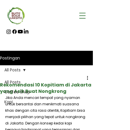
Postingan
All Posts
All Posts
Rekomendasi 10 Kopitiam di Jakarta
yang Asik Buat Nongkrong
Coffee Shop
Jika Anda mencari tempat yang nyaman 
Kopi
untuk bersantai dan menikmati suasana 
khas dengan cita rasa otentik, Kopitiam bisa 
menjadi pilihan yang tepat untuk nongkrong 
di Jakarta. Dengan konsep kedai kopi 
bergaya tradisional yang terinspirasi dari 