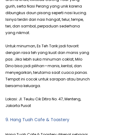
gurih, serta Nasi Perang yang unik karena 
dibungkus daun pisang seperti nasi kucing. 
Isinya terdiri dari nasi hangat, telur, tempe, 
teri, dan sambal, perpaduan sederhana 
yang nikmat.
Untuk minuman, Es Teh Tarik jadi favorit 
dengan rasa teh yang kuat dan manis yang 
pas. Jika lebih suka minuman coklat, Milo 
Dino bisa jadi pilihan—manis, kental, dan 
menyegarkan, terutama saat cuaca panas. 
Tempat ini cocok untuk sarapan atau brunch 
bersama keluarga.
Lokasi: Jl. Teuku Cik Ditiro No. 47, Menteng, 
Jakarta Pusat
9. Hang Tuah Cafe & Toastery
Hang Tuah Cafe & Toastery dikenal sebagai 