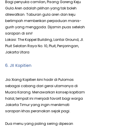
Bagi penyuka camilan, Pisang Goreng Keju 
Gula Aren adalah pilihan yang tak boleh 
dilewatkan. Taburan gula aren dan keju 
berlimpah memberikan perpaduan manis-
gurih yang menggoda. Dijamin puas setelah 
sarapan di sini!
Lokasi: The Koppel Building, Lantai Ground, Jl. 
Pluit Selatan Raya No. 10, Pluit, Penjaringan, 
Jakarta Utara
6. JX Kopitien
Jia Xiang Kopitien kini hadir di Pulomas 
sebagai cabang dari gerai utamanya di 
Muara Karang. Menawarkan konsep kopitiam 
halal, tempat ini menjadi favorit bagi warga 
Jakarta Timur yang ingin menikmati 
sarapan khas peranakan sejak pagi.
Dua menu yang paling sering dipesan 