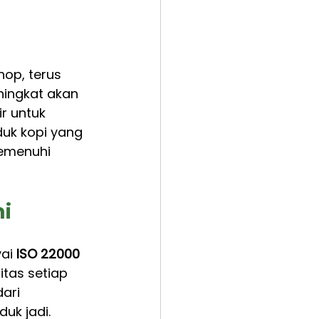
hop, terus 
ingkat akan 
r untuk 
uk kopi yang 
emenuhi 
i
ai
 ISO 22000 
itas setiap 
ari 
uk jadi.