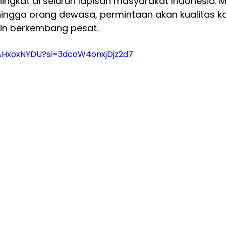
gkat di seluruh lapisan masyarakat Indonesia. Mu
ingga orang dewasa, permintaan akan kualitas ko
in berkembang pesat.
vAHxoxNYDU?si=3dcoW4onxjDjz2d7