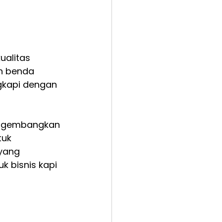
alitas 
n benda 
ngkapi dengan 
ngembangkan 
tuk 
 yang 
 bisnis kapi 