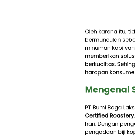
Oleh karena itu, t
bermunculan seba
minuman kopi yang 
memberikan solusi
berkualitas. Sehi
harapan konsumen
Mengenal S
PT Bumi Boga Laks
Certified Roastery
hari. Dengan pen
pengadaan biji ko