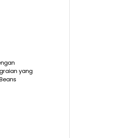
engan 
graian yang 
 Beans 