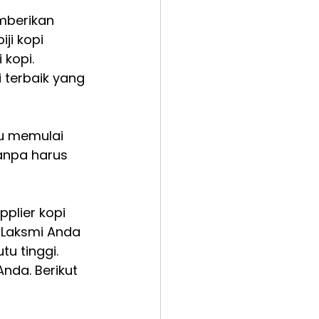
mberikan 
ji kopi 
kopi. 
 terbaik yang 
u memulai 
anpa harus 
lier kopi 
 Laksmi Anda 
 tinggi. 
da. Berikut 