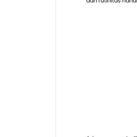
dari rutinitas haria