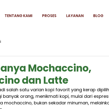
TENTANG KAMI
PROSES
LAYANAN
BLOG
i
anya Mochaccino,
ino dan Latte
di salah satu varian kopi favorit yang kerap dipilih
i banyak orang, menikmati kopi, mulai dari espres
ga mochaccino, bukan sekadar minuman, melainka