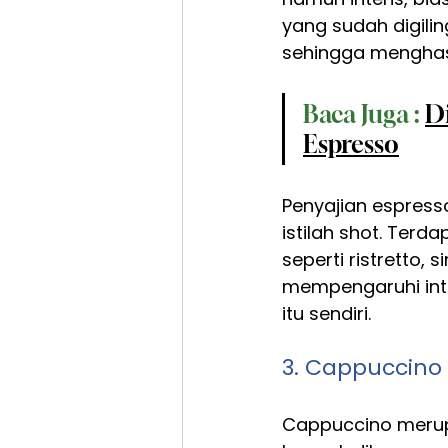
yang sudah digilin
sehingga menghas
Baca Juga : 
D
Espresso
Penyajian espress
istilah shot. Terd
seperti ristretto, 
mempengaruhi inten
itu sendiri.
3. Cappuccino
Cappuccino merupak