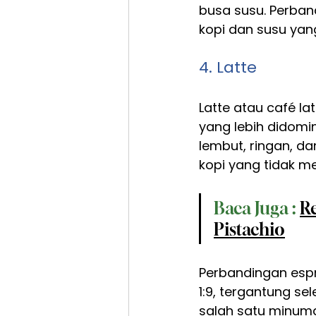
busa susu. Perban
kopi dan susu yan
4. Latte
Latte atau café la
yang lebih didomin
lembut, ringan, d
kopi yang tidak me
Baca Juga : 
Re
Pistachio
Perbandingan espr
1:9, tergantung sel
salah satu minuma