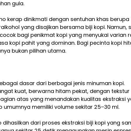
han gula.
cino kerap dinikmati dengan sentuhan khas berupa
alkohol yang disajikan bersama biji kopi. Namun,
cocok bagi penikmat kopi yang menyukai varian r
asa kopi pahit yang dominan. Bagi pecinta kopi hi
nya bukan pilihan utama.
ebagai dasar dari berbagai jenis minuman kopi. 
angat kuat, berwarna hitam pekat, dengan tekstur 
bagian atas yang menandakan kualitas ekstraksi ya
o umumnya memiliki volume sekitar 25–30 ml.
 dihasilkan dari proses ekstraksi biji kopi yang sa
anya sekitar 25 detik menggunakan mesin espresso