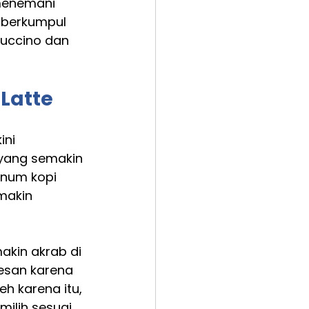
menemani 
 berkumpul 
uccino dan 
Latte
ni 
yang semakin 
inum kopi 
makin 
akin akrab di 
mesan karena 
 karena itu, 
ilih sesuai 