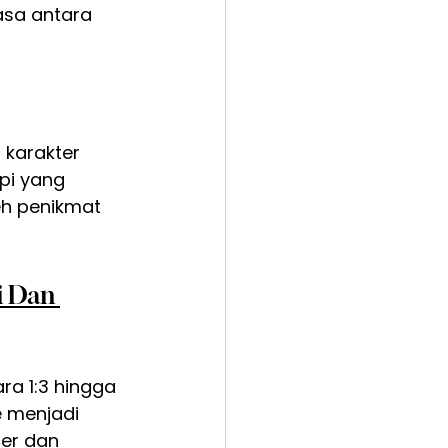
asa antara 
 karakter 
pi yang 
eh penikmat 
i Dan 
a 1:3 hingga 
e menjadi 
er dan 