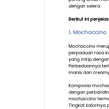
dengan selera.
Berikut ini penje
1. Mochaccino
Mochaccino merupa
perpaduan rasa ko
yang mirip dengan
Perbedaannya ter
manis dan creamy
Komposisi mochacc
dengan perbandin
mochaccino termas
Tingkat kalorinya