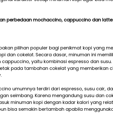
lasan perbedaan mochaccino, cappuccino dan latte
kan pilihan populer bagi penikmat kopi yang me
pi dan cokelat. Secara dasar, minuman ini memilik
 cappuccino, yaitu kombinasi espresso dan susu. 
letak pada tambahan cokelat yang memberikan ci
.
ino umumnya terdiri dari espresso, susu cair, da
gan seimbang. Karena mengandung susu dan coke
uk minuman kopi dengan kadar kalori yang relatif
 pun bisa semakin bertambah apabila menggunaka