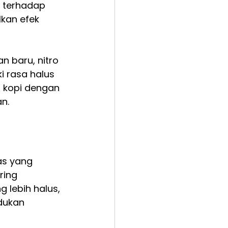
f terhadap 
lkan efek 
 baru, nitro 
i rasa halus 
 kopi dengan 
n.
as yang 
ing 
 lebih halus, 
dukan 