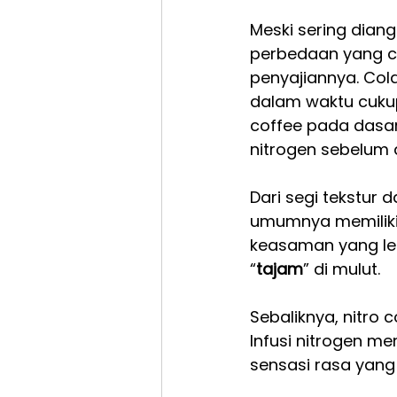
Meski sering diang
perbedaan yang cu
penyajiannya. Col
dalam waktu cukup
coffee pada dasar
nitrogen sebelum d
Dari segi tekstur 
umumnya memiliki 
keasaman yang leb
“
tajam
” di mulut.
Sebaliknya, nitro
Infusi nitrogen m
sensasi rasa yang