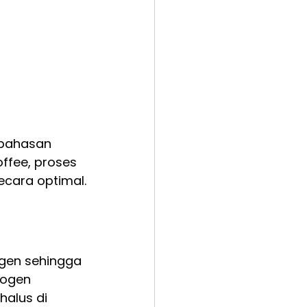
bahasan 
ffee, proses 
ecara optimal.
gen sehingga 
rogen 
alus di 