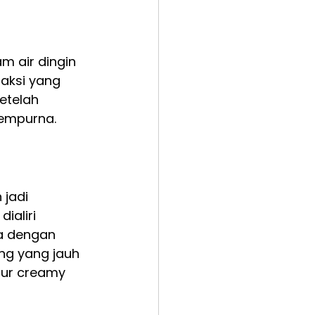
 air dingin 
aksi yang 
etelah 
sempurna.
jadi 
ialiri 
a dengan 
g yang jauh 
tur creamy 