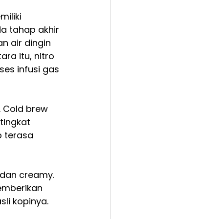
iliki 
a tahap akhir 
 air dingin 
a itu, nitro 
es infusi gas 
. Cold brew 
tingkat 
 terasa 
 dan creamy. 
emberikan 
li kopinya.