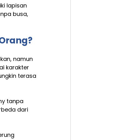
ki lapisan 
anpa busa, 
 Orang?
rkan, namun 
i karakter 
ungkin terasa 
my tanpa 
beda dari 
erung 