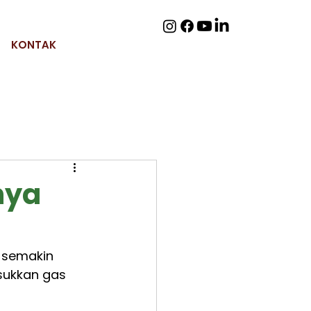
KONTAK
nya
 semakin 
sukkan gas 