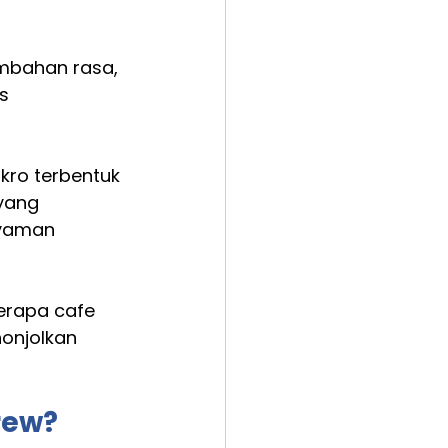
ambahan rasa, 
s 
ro terbentuk 
yang 
nyaman 
erapa cafe 
onjolkan 
rew?