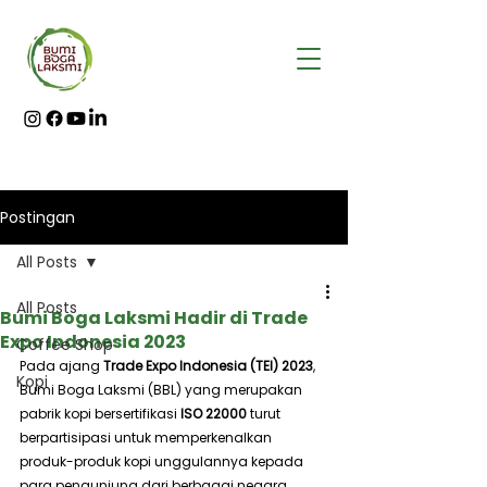
Postingan
All Posts
All Posts
Bumi Boga Laksmi Hadir di Trade
Expo Indonesia 2023
Coffee Shop
Pada ajang 
Trade Expo Indonesia (TEI) 2023
, 
Kopi
Bumi Boga Laksmi (BBL) yang merupakan 
pabrik kopi bersertifikasi 
ISO 22000
 turut 
berpartisipasi untuk memperkenalkan 
produk-produk kopi unggulannya kepada 
para pengunjung dari berbagai negara.