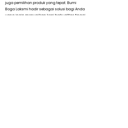
juga pemilihan produk yang tepat. Bumi 
Boga Laksmi hadir sebagai solusi bagi Anda 
yang ingin menyajikan kopi berkualitas tinggi 
kepada konsumen.
https://youtu.be/Pds2sI3-RR0?
si=XxCBv4C5NYLXLV8p
Sebagai pabrik kopi dan supplier coffee 
roaster terbaik, Bumi Boga Laksmi 
menawarkan berbagai produk kopi yang 
dirancang untuk memenuhi kebutuhan 
pasar yang semakin berkembang. Dengan 
menjalin kerjasama dengan Bumi Boga 
Laksmi, Anda tidak hanya mendapatkan 