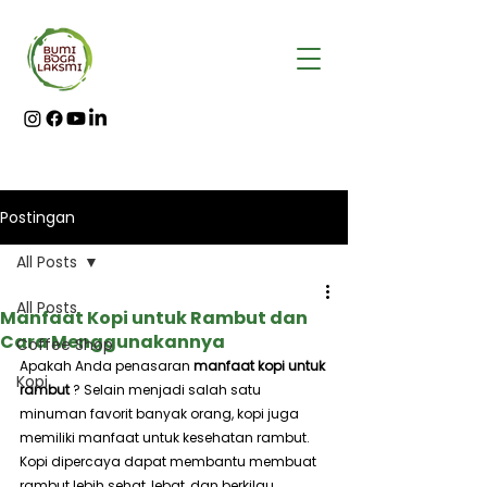
Postingan
All Posts
All Posts
Manfaat Kopi untuk Rambut dan
Cara Menggunakannya
Coffee Shop
Apakah Anda penasaran 
manfaat kopi untuk 
Kopi
rambut 
? Selain menjadi salah satu 
minuman favorit banyak orang, kopi juga 
memiliki manfaat untuk kesehatan rambut. 
Kopi dipercaya dapat membantu membuat 
rambut lebih sehat, lebat, dan berkilau.