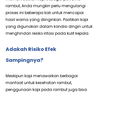
rambut, Anda mungkin perlu mengulangi 
proses ini beberapa kali untuk mencapai 
hasil warna yang diinginkan. Pastikan kopi 
yang digunakan dalam kondisi dingin untuk 
menghindari resiko iritasi pada kulit kepala.
Adakah Risiko Efek 
Sampingnya?
Meskipun kopi menawarkan berbagai 
manfaat untuk kesehatan rambut, 
penggunaan kopi pada rambut juga bisa 
menimbulkan efek samping jika tidak 
digunakan dengan hati-hati.
Beberapa risiko potensial meliputi:
Kandungan Bahan Pengawet:
 Beberapa 
jenis kopi yang diproses atau 
mengandung bahan pengawet dapat 