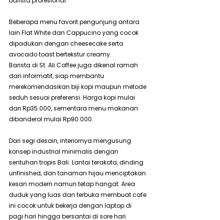
barista profesional.
Beberapa menu favorit pengunjung antara 
lain Flat White dan Cappucino yang cocok 
dipadukan dengan cheesecake serta 
avocado toast bertekstur creamy.
Barista di St. Ali Coffee juga dikenal ramah 
dan informatif, siap membantu 
merekomendasikan biji kopi maupun metode 
seduh sesuai preferensi. Harga kopi mulai 
dari Rp35.000, sementara menu makanan 
dibanderol mulai Rp90.000.
Dari segi desain, interiornya mengusung 
konsep industrial minimalis dengan 
sentuhan tropis Bali. Lantai terakota, dinding 
unfinished, dan tanaman hijau menciptakan 
kesan modern namun tetap hangat. Area 
duduk yang luas dan terbuka membuat cafe 
ini cocok untuk bekerja dengan laptop di 
pagi hari hingga bersantai di sore hari.