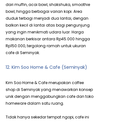
dari muffin, acai bowl, shakshuka, smoothie 
bowl, hingga berbagai varian kopi. Area 
duduk terbagi menjadi dua lantai, dengan 
balkon kecil di lantai atas bagi pengunjung 
yang ingin menikmati udara luar. Harga 
makanan berkisar antara Rp45.000 hingga 
Rp150.000, tergolong ramah untuk ukuran 
cafe di Seminyak.
12. Kim Soo Home & Cafe (Seminyak)
Kim Soo Home & Cafe merupakan coffee 
shop di Seminyak yang menawarkan konsep 
unik dengan menggabungkan cafe dan toko 
homeware dalam satu ruang.
Tidak hanya sekedar tempat ngopi, cafe ini 
juga menghadirkan pengalaman visual 
yang stylish dan berbeda dari cafe Bali 
pada umumnya. Begitu memasuki area 