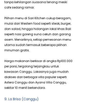
tanpa kehilangan suasana tenang meski 
cafe sedang ramai.
Pilihan menu di Sari Kitchen cukup beragam, 
mulai dari Western food seperti steak, burger, 
dan salad, hingga hidangan lokal khas Bali 
seperti nasi goreng suna cekuh dan garang 
asem. Menariknya, setiap pemesanan menu 
utama sudah termasuk beberapa pilihan 
minuman gratis.
Harga makanan berkisar di angka Rp100.000 
per porsi, tergolong terjangkau untuk 
kawasan Canggu. Lokasinya juga mudah 
diakses dari berbagai villa populer seperti 
Astera Canggu dan Ayana Villa Canggu, 
sekitar 10 menit berkendara.
9. La Brisa (Canggu)