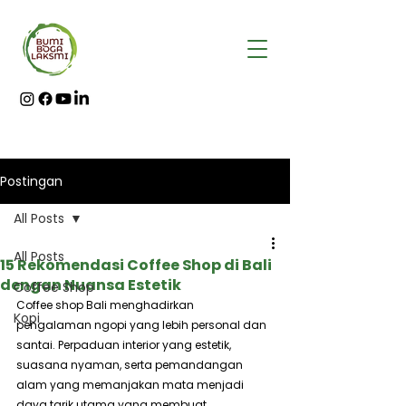
Postingan
All Posts
All Posts
15 Rekomendasi Coffee Shop di Bali
dengan Nuansa Estetik
Coffee Shop
Coffee shop Bali menghadirkan 
Kopi
pengalaman ngopi yang lebih personal dan 
santai. Perpaduan interior yang estetik, 
suasana nyaman, serta pemandangan 
alam yang memanjakan mata menjadi 
daya tarik utama yang membuat 