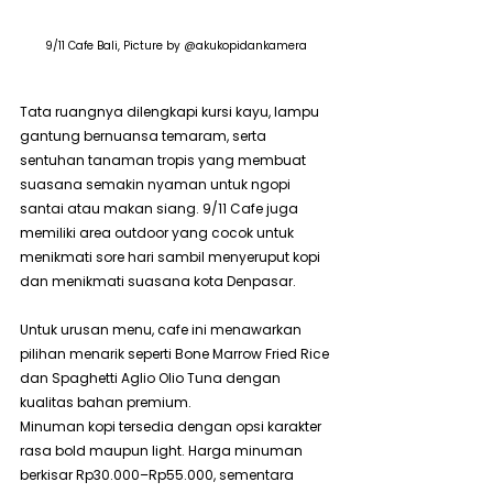
9/11 Cafe Bali, Picture by @akukopidankamera
Tata ruangnya dilengkapi kursi kayu, lampu 
gantung bernuansa temaram, serta 
sentuhan tanaman tropis yang membuat 
suasana semakin nyaman untuk ngopi 
santai atau makan siang. 9/11 Cafe juga 
memiliki area outdoor yang cocok untuk 
menikmati sore hari sambil menyeruput kopi 
dan menikmati suasana kota Denpasar.
Untuk urusan menu, cafe ini menawarkan 
pilihan menarik seperti Bone Marrow Fried Rice 
dan Spaghetti Aglio Olio Tuna dengan 
kualitas bahan premium.
Minuman kopi tersedia dengan opsi karakter 
rasa bold maupun light. Harga minuman 
berkisar Rp30.000–Rp55.000, sementara 