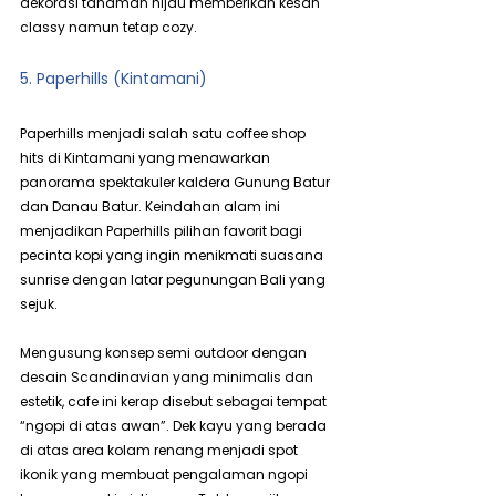
dekorasi tanaman hijau memberikan kesan 
classy namun tetap cozy.
5. Paperhills (Kintamani)
Paperhills menjadi salah satu coffee shop 
hits di Kintamani yang menawarkan 
panorama spektakuler kaldera Gunung Batur 
dan Danau Batur. Keindahan alam ini 
menjadikan Paperhills pilihan favorit bagi 
pecinta kopi yang ingin menikmati suasana 
sunrise dengan latar pegunungan Bali yang 
sejuk.
Mengusung konsep semi outdoor dengan 
desain Scandinavian yang minimalis dan 
estetik, cafe ini kerap disebut sebagai tempat 
“ngopi di atas awan”. Dek kayu yang berada 
di atas area kolam renang menjadi spot 
ikonik yang membuat pengalaman ngopi 