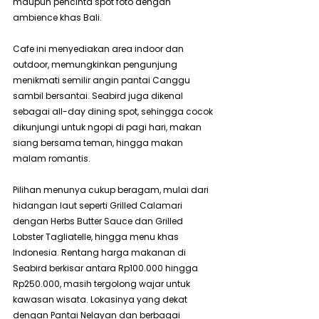
maupun pencinta spot foto dengan 
ambience khas Bali.
Cafe ini menyediakan area indoor dan 
outdoor, memungkinkan pengunjung 
menikmati semilir angin pantai Canggu 
sambil bersantai. Seabird juga dikenal 
sebagai all-day dining spot, sehingga cocok 
dikunjungi untuk ngopi di pagi hari, makan 
siang bersama teman, hingga makan 
malam romantis.
Pilihan menunya cukup beragam, mulai dari 
hidangan laut seperti Grilled Calamari 
dengan Herbs Butter Sauce dan Grilled 
Lobster Tagliatelle, hingga menu khas 
Indonesia. Rentang harga makanan di 
Seabird berkisar antara Rp100.000 hingga 
Rp250.000, masih tergolong wajar untuk 
kawasan wisata. Lokasinya yang dekat 
dengan Pantai Nelayan dan berbagai 