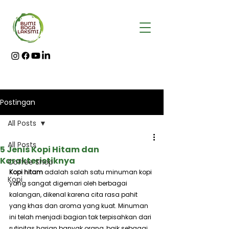
Postingan
All Posts
All Posts
5 Jenis Kopi Hitam dan
Karakteristiknya
Coffee Shop
Kopi hitam
 adalah salah satu minuman kopi 
Kopi
yang sangat digemari oleh berbagai 
kalangan, dikenal karena cita rasa pahit 
yang khas dan aroma yang kuat. Minuman 
ini telah menjadi bagian tak terpisahkan dari 
rutinitas harian banyak orang, baik sebagai 