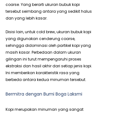
coarse. Yang berarti ukuran bubuk kopi 
tersebut seimbang antara yang sedikit halus 
dan yang lebih kasar.
Disisi lain, untuk cold brew, ukuran bubuk kopi 
yang digunakan cenderung coarse, 
sehingga didominasi oleh partikel kopi yang 
masih kasar. Perbedaan dalam ukuran 
gilingan ini turut mempengaruhi proses 
ekstraksi dan hasil akhir dari setiap jenis kopi. 
Ini memberikan karakteristik rasa yang 
berbeda antara kedua minuman tersebut.
Bermitra dengan Bumi Boga Laksmi
Kopi merupakan minuman yang sangat 
digemari oleh berbagai kalangan, mulai dari 
remaja hingga dewasa, sehingga 
menciptakan peluang bisnis yang 
menguntungkan. Dengan permintaan yang 