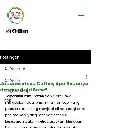
Postingan
All Posts
All Posts
Japanese Iced Coffee, Apa Bedanya
dengan Cold Brew?
Coffee Shop
Japanese Iced Coffee
 dan Cold Brew 
Kopi
merupakan dua jenis minuman kopi yang 
populer dan sering menjadi pilihan bagi para 
pecinta kopi yang mencari sensasi 
kesegaran dalam setiap tegukan. Meskipun 
keduanya sama-sama disajikan dingin, 