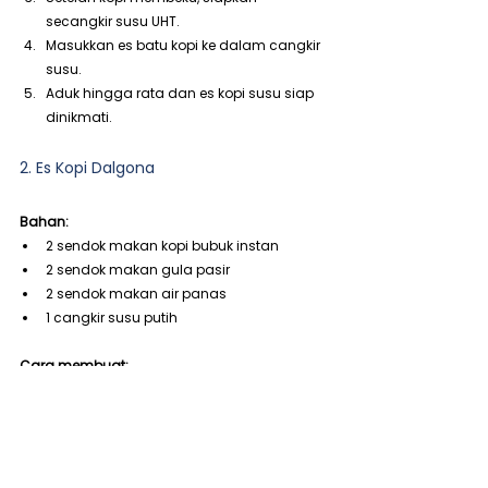
secangkir susu UHT.
Masukkan es batu kopi ke dalam cangkir 
susu.
Aduk hingga rata dan es kopi susu siap 
dinikmati.
2. Es Kopi Dalgona
Bahan:
2 sendok makan kopi bubuk instan
2 sendok makan gula pasir
2 sendok makan air panas
1 cangkir susu putih
Cara membuat:
Campurkan kopi bubuk, gula, dan air 
panas dalam sebuah wadah.
Kocok campuran tersebut hingga 
mengembang dan berbentuk krim, 
sebaiknya menggunakan mixer.