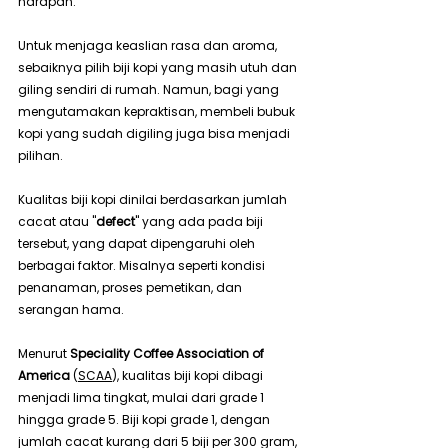
harapan.
Untuk menjaga keaslian rasa dan aroma, 
sebaiknya pilih biji kopi yang masih utuh dan 
giling sendiri di rumah. Namun, bagi yang 
mengutamakan kepraktisan, membeli bubuk 
kopi yang sudah digiling juga bisa menjadi 
pilihan.
Kualitas biji kopi dinilai berdasarkan jumlah 
cacat atau "
defect
" yang ada pada biji 
tersebut, yang dapat dipengaruhi oleh 
berbagai faktor. Misalnya seperti kondisi 
penanaman, proses pemetikan, dan 
serangan hama.
Menurut 
Speciality Coffee Association of 
America
 (
SCAA
), kualitas biji kopi dibagi 
menjadi lima tingkat, mulai dari grade 1 
hingga grade 5. Biji kopi grade 1, dengan 
jumlah cacat kurang dari 5 biji per 300 gram, 