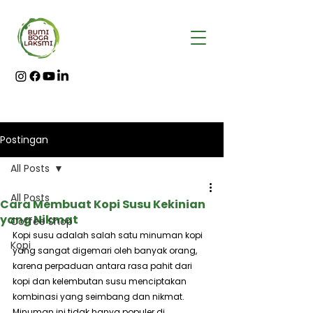
Postingan
All Posts
All Posts
Cara Membuat Kopi Susu Kekinian
yang Nikmat
Coffee Shop
Kopi susu adalah salah satu minuman kopi 
Kopi
yang sangat digemari oleh banyak orang, 
karena perpaduan antara rasa pahit dari 
kopi dan kelembutan susu menciptakan 
kombinasi yang seimbang dan nikmat. 
Minuman ini tidak hanya populer di 